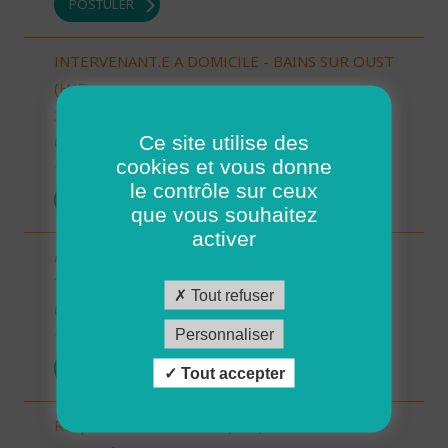
POSTULER
INTERVENANT.E A DOMICILE - BAINS SUR OUST
(H/F)
35 - Ille-et-Vilaine
Ce site utilise des
CDI
cookies et vous donne
10/10/2025
le contrôle sur ceux
POSTULER
que vous souhaitez
activer
Auxiliaire de vie sociale - Randens (73220) (H/F)
73 - Savoie
Tout refuser
CDI
Personnaliser
10/10/2025
POSTULER
Tout accepter
Responsable de secteur (H/F)