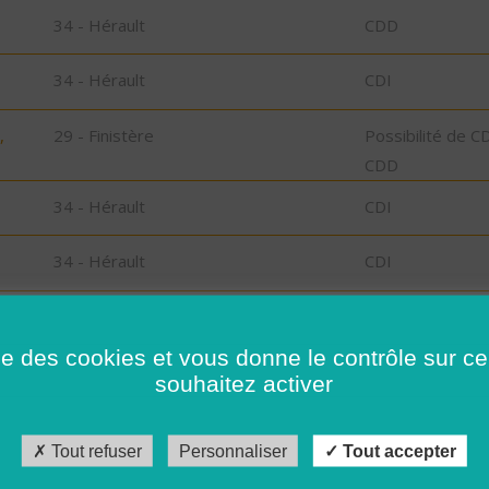
34 - Hérault
CDD
34 - Hérault
CDI
,
29 - Finistère
Possibilité de C
CDD
34 - Hérault
CDI
34 - Hérault
CDI
29 - Finistère
CDD
ise des cookies et vous donne le contrôle sur 
souhaitez activer
34 - Hérault
CDD
34 - Hérault
CDI
Tout refuser
Personnaliser
Tout accepter