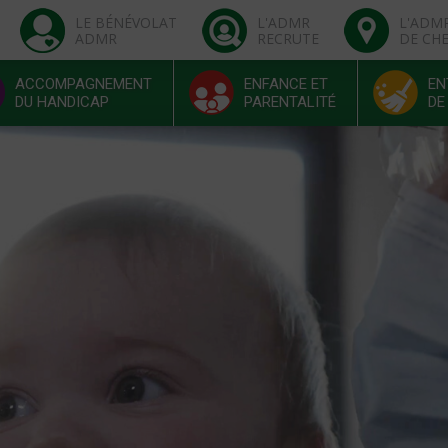
LE BÉNÉVOLAT
L'ADMR
L'ADM
ADMR
RECRUTE
DE CH
ACCOMPAGNEMENT
ENFANCE ET
EN
DU HANDICAP
PARENTALITÉ
DE