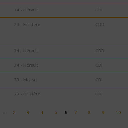
34 - Hérault
CDI
29 - Finistère
CDD
34 - Hérault
CDD
34 - Hérault
CDI
55 - Meuse
CDI
29 - Finistère
CDI
…
2
3
4
5
6
7
8
9
10