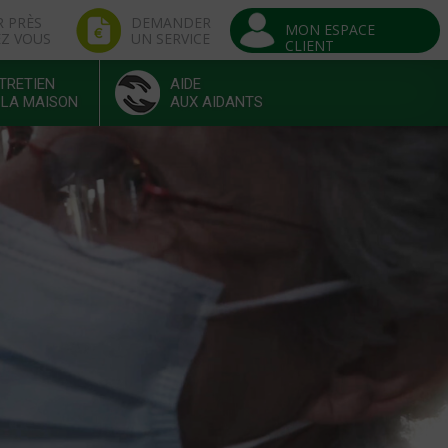
R PRÈS
DEMANDER
MON ESPACE
EZ VOUS
UN SERVICE
CLIENT
TRETIEN
AIDE
 LA MAISON
AUX AIDANTS