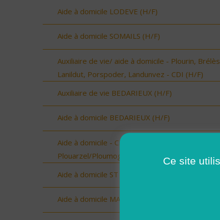
Aide à domicile LODEVE (H/F)
Aide à domicile SOMAILS (H/F)
Auxiliaire de vie/ aide à domicile - Plourin, Brélès
Lanildut, Porspoder, Landunvez - CDI (H/F)
Auxiliaire de vie BEDARIEUX (H/F)
Aide à domicile BEDARIEUX (H/F)
Aide à domicile - CDD été - Plouarzel/Lampaul-
Plouarzel/Ploumoguer (H/F)
Ce site util
Aide à domicile ST ANDRE DE SANGONIS (H/F)
Aide à domicile MAGALAS (H/F)