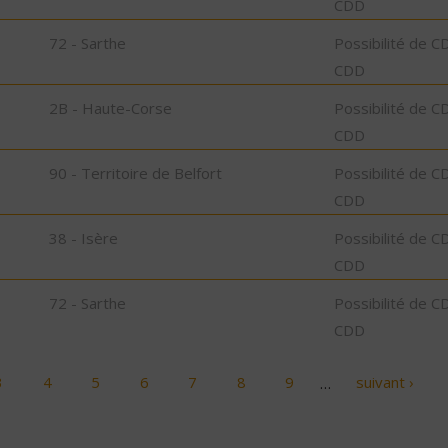
CDD
72 - Sarthe
Possibilité de C
CDD
2B - Haute-Corse
Possibilité de C
CDD
90 - Territoire de Belfort
Possibilité de C
CDD
38 - Isère
Possibilité de C
CDD
72 - Sarthe
Possibilité de C
CDD
3
4
5
6
7
8
9
…
suivant ›