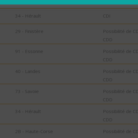
34 - Hérault
CDI
34 - Hérault
CDI
29 - Finistère
Possibilité de C
CDD
91 - Essonne
Possibilité de C
CDD
40 - Landes
Possibilité de C
CDD
73 - Savoie
Possibilité de C
CDD
34 - Hérault
Possibilité de C
CDD
2B - Haute-Corse
Possibilité de C