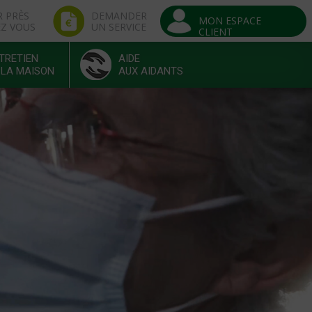
R PRÈS
DEMANDER
MON ESPACE
EZ VOUS
UN SERVICE
CLIENT
TRETIEN
AIDE
 LA MAISON
AUX AIDANTS