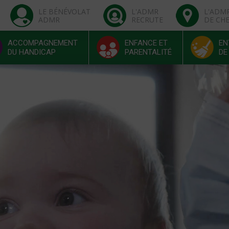
LE BÉNÉVOLAT
L'ADMR
L'ADM
ADMR
RECRUTE
DE CH
ACCOMPAGNEMENT
ENFANCE ET
EN
DU HANDICAP
PARENTALITÉ
DE