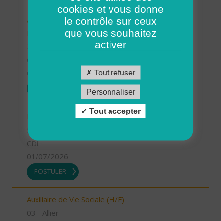
cookies et vous donne
le contrôle sur ceux
Aide-Soignant(e) à Domicile PLOUGASTEL-
que vous souhaitez
DAOULAS CDD 80% (H/F)
activer
29 - Finistère
CDI
Tout refuser
01/07/2026
POSTULER
Personnaliser
Tout accepter
INFIRMIER COORDINATEUR (H/F)
55 - Meuse
CDI
01/07/2026
POSTULER
Auxiliaire de Vie Sociale (H/F)
03 - Allier