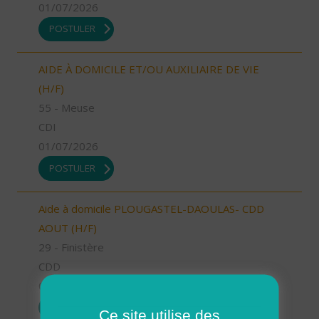
01/07/2026
POSTULER
AIDE À DOMICILE ET/OU AUXILIAIRE DE VIE
(H/F)
55 - Meuse
CDI
01/07/2026
POSTULER
Aide à domicile PLOUGASTEL-DAOULAS- CDD
AOUT (H/F)
29 - Finistère
CDD
01/07/2026
POSTULER
Ce site utilise des