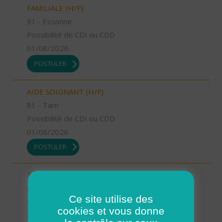
FAMILIALE (H/F)
91 - Essonne
Possibilité de CDI ou CDD
01/08/2026
POSTULER
AIDE SOIGNANT (H/F)
81 - Tarn
Possibilité de CDI ou CDD
01/08/2026
POSTULER
TECHNICIEN D’INTERVENTION SOCIALE ET
FAMILIALE (H/F)
Ce site utilise des
31 - Haute-Garonne
cookies et vous donne
Possibilité de CDI ou CDD