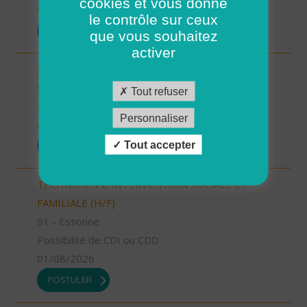
cookies et vous donne
01/08/2026
le contrôle sur ceux
POSTULER
que vous souhaitez
activer
AUXILIAIRE DE VIE SOCIALE (H/F)
92 - Hauts-de-Seine
Tout refuser
Possibilité de CDI ou CDD
Personnaliser
01/08/2026
Tout accepter
POSTULER
TECHNICIEN D’INTERVENTION SOCIALE ET
FAMILIALE (H/F)
91 - Essonne
Possibilité de CDI ou CDD
01/08/2026
POSTULER