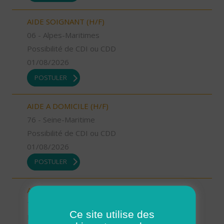
AIDE SOIGNANT (H/F)
06 - Alpes-Maritimes
Possibilité de CDI ou CDD
01/08/2026
POSTULER
AIDE A DOMICILE (H/F)
76 - Seine-Maritime
Possibilité de CDI ou CDD
01/08/2026
POSTULER
AIDE A DOMICILE (H/F)
15 - Cantal
Ce site utilise des
Possibilité de CDI ou CDD