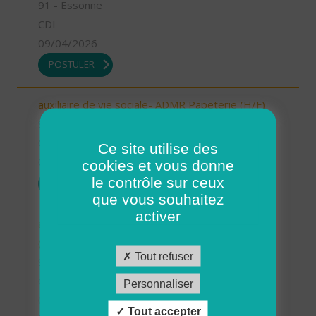
91 - Essonne
CDI
09/04/2026
POSTULER
auxiliaire de vie sociale- ADMR Papeterie (H/F)
91 - Essonne
CDI
Ce site utilise des
09/04/2026
cookies et vous donne
le contrôle sur ceux
POSTULER
que vous souhaitez
activer
auxiliaire de vie sociale- ADMR Hauts d'Essonne
(H/F)
Tout refuser
91 - Essonne
CDI
Personnaliser
09/04/2026
Tout accepter