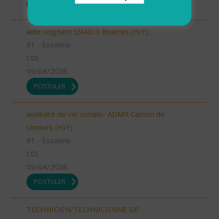
POSTULER
aide soignant SSIAD 3 Rivières (H/F)
91 - Essonne
CDI
09/04/2026
POSTULER
auxiliaire de vie sociale- ADMR Canton de
Limours (H/F)
91 - Essonne
CDI
09/04/2026
POSTULER
TECHNICIEN/TECHNICIENNE DE