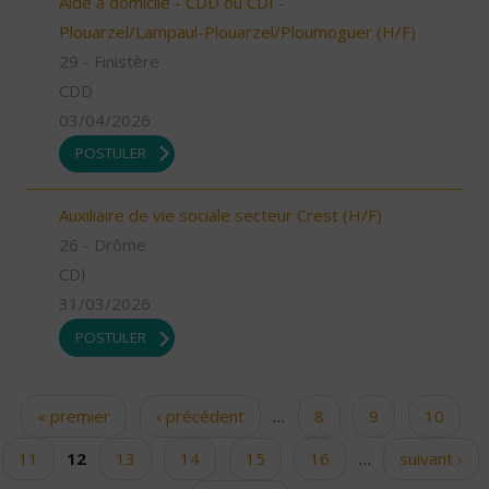
Aide à domicile - CDD ou CDI -
Plouarzel/Lampaul-Plouarzel/Ploumoguer (H/F)
29 - Finistère
CDD
03/04/2026
POSTULER
Auxiliaire de vie sociale secteur Crest (H/F)
26 - Drôme
CDI
31/03/2026
POSTULER
« premier
‹ précédent
…
8
9
10
Pages
11
12
13
14
15
16
…
suivant ›