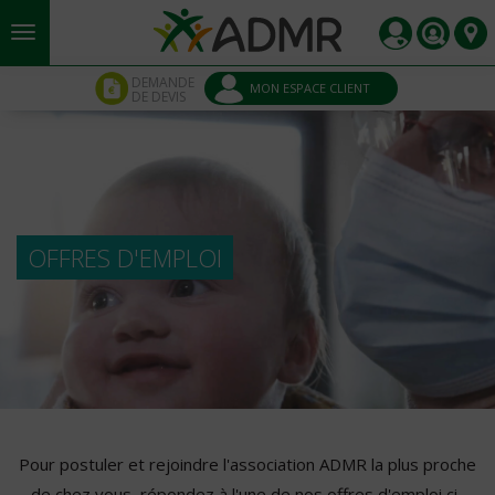
Aller au contenu principal
Panneau de gestion des cookies
DEMANDE
MON ESPACE CLIENT
DE DEVIS
OFFRES D'EMPLOI
Pour postuler et rejoindre l'association ADMR la plus proche
de chez vous, répondez à l'une de nos offres d'emploi ci-