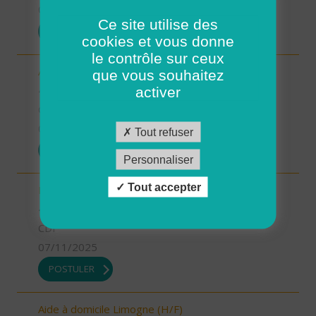
07/11/2025
Ce site utilise des
POSTULER
cookies et vous donne
le contrôle sur ceux
Aide-soignant.e Limogne en Quercy (H/F)
que vous souhaitez
46 - Lot
activer
CDD
07/11/2025
Tout refuser
POSTULER
Personnaliser
Tout accepter
Responsable du développement (H/F)
46 - Lot
CDI
07/11/2025
POSTULER
Aide à domicile Limogne (H/F)