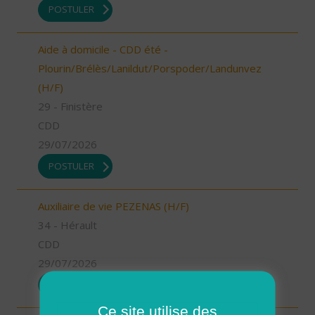
POSTULER
Aide à domicile - CDD été -
Plourin/Brélès/Lanildut/Porspoder/Landunvez
(H/F)
29 - Finistère
CDD
29/07/2026
POSTULER
Auxiliaire de vie PEZENAS (H/F)
34 - Hérault
CDD
29/07/2026
POSTULER
Ce site utilise des