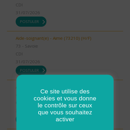
CDI
31/07/2026
POSTULER
Aide-soignant(e) - Aime (73210) (H/F)
73 - Savoie
CDI
31/07/2026
POSTULER
Auxiliaire de vie - Mimizan (H/F)
Ce site utilise des
40 - Landes
cookies et vous donne
CDI
le contrôle sur ceux
31/07/2026
que vous souhaitez
activer
POSTULER