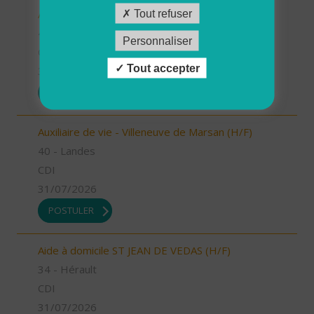
Auxiliaire de vie - Labouheyre (H/F)
Tout refuser
40 - Landes
Personnaliser
CDI
Tout accepter
31/07/2026
POSTULER
Auxiliaire de vie - Villeneuve de Marsan (H/F)
40 - Landes
CDI
31/07/2026
POSTULER
Aide à domicile ST JEAN DE VEDAS (H/F)
34 - Hérault
CDI
31/07/2026