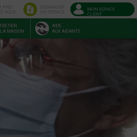
R PRÈS
DEMANDER
MON ESPACE
EZ VOUS
UN SERVICE
CLIENT
TRETIEN
AIDE
 LA MAISON
AUX AIDANTS