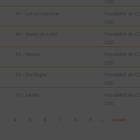
CDD
47 - Lot-et-Garonne
Possibilité de C
CDD
49 - Maine-et-Loire
Possibilité de C
CDD
55 - Meuse
Possibilité de C
CDD
24 - Dordogne
Possibilité de C
CDD
72 - Sarthe
Possibilité de C
CDD
3
4
5
6
7
8
9
…
suivant ›