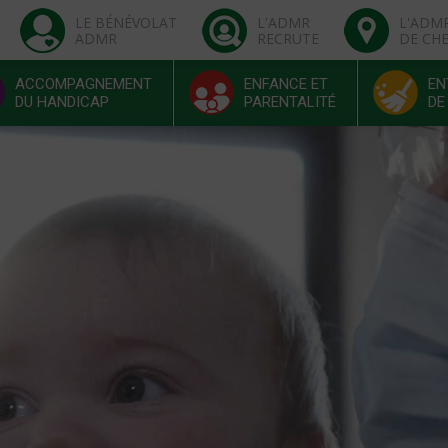
LE BÉNÉVOLAT
L'ADMR
L'ADM
ADMR
RECRUTE
DE CH
ACCOMPAGNEMENT
ENFANCE ET
EN
DU HANDICAP
PARENTALITÉ
DE