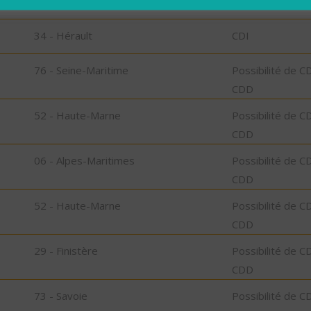
34 - Hérault
CDI
34 - Hérault
CDI
76 - Seine-Maritime
Possibilité de C
CDD
52 - Haute-Marne
Possibilité de C
CDD
06 - Alpes-Maritimes
Possibilité de C
CDD
52 - Haute-Marne
Possibilité de C
CDD
29 - Finistère
Possibilité de C
CDD
73 - Savoie
Possibilité de C