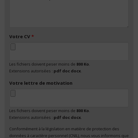
Votre CV
*
Les fichiers doivent peser moins de
800 Ko
.
Extensions autorisées :
pdf doc docx
.
Votre lettre de motivation
Les fichiers doivent peser moins de
800 Ko
.
Extensions autorisées :
pdf doc docx
.
Conformément à la législation en matière de protection des
En cliquant sur "Envoyer", je consens au traitement
données à caractère personnel (CNIL), nous vous informons que
de mes données à caractère personnel
*