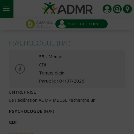
Aller au contenu principal
Panneau de gestion des cookies
DEMANDE
MON ESPACE CLIENT
DE DEVIS
PSYCHOLOGUE (H/F)
55 - Meuse
CDI
Temps plein
Parue le : 01/07/2026
ENTREPRISE
La Fédération ADMR MEUSE recherche un :
PSYCHOLOGUE (H/F)
CDI