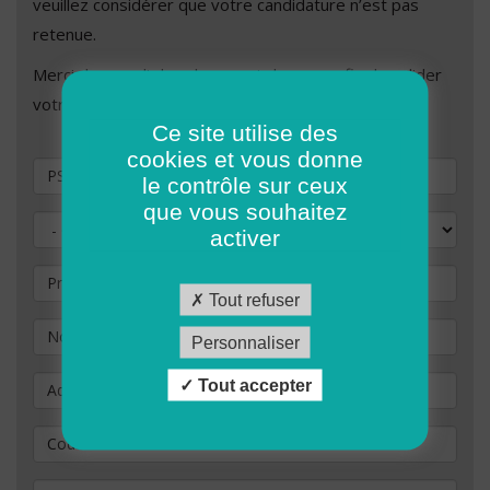
veuillez considérer que votre candidature n’est pas
retenue.
Merci de remplir les champs ci-dessous afin de valider
votre demande de candidature.
Ce site utilise des
cookies et vous donne
Vous souhaitez postuler au poste de
le contrôle sur ceux
que vous souhaitez
Civilité
activer
Prénom
Tout refuser
Nom
*
Personnaliser
Adresse
Tout accepter
Code Postal
*