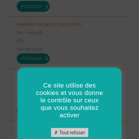
POSTULER
Auxiliaire de vie LE CRES (H/F)
34 - Hérault
CDI
03/08/2026
POSTULER
Aide à domicile LE CRES (H/F)
Ce site utilise des
34 - Hérault
cookies et vous donne
CDI
le contrôle sur ceux
03/08/2026
que vous souhaitez
POSTULER
activer
Aide à domicile GANGES (H/F)
Tout refuser
34 - Hérault