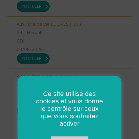
POSTULER
Auxiliaire de vie LE CRES (H/F)
34 - Hérault
CDI
03/08/2026
POSTULER
Aide à domicile LE CRES (H/F)
34 - Hérault
Ce site utilise des
CDI
cookies et vous donne
03/08/2026
le contrôle sur ceux
POSTULER
que vous souhaitez
activer
Aide à domicile GANGES (H/F)
34 - Hérault