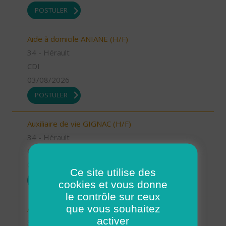
POSTULER
Aide à domicile ANIANE (H/F)
34 - Hérault
CDI
03/08/2026
POSTULER
Auxiliaire de vie GIGNAC (H/F)
34 - Hérault
CDI
03/08/2026
Ce site utilise des
POSTULER
cookies et vous donne
le contrôle sur ceux
que vous souhaitez
Aide à domicile MEJEAN (H/F)
activer
34 - Hérault