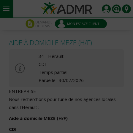
Aller au contenu principal
Panneau de gestion des cookies
DEMANDE
MON ESPACE CLIENT
DE DEVIS
AIDE À DOMICILE MEZE (H/F)
34 - Hérault
CDI
Temps partiel
Parue le : 30/07/2026
ENTREPRISE
Nous recherchons pour l'une de nos agences locales
dans l’Hérault :
Aide à domicile MEZE (H/F)
CDI