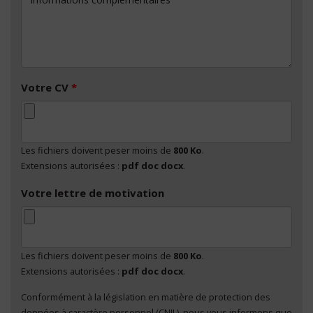
Votre CV
*
Les fichiers doivent peser moins de
800 Ko
.
Extensions autorisées :
pdf doc docx
.
Votre lettre de motivation
Les fichiers doivent peser moins de
800 Ko
.
Extensions autorisées :
pdf doc docx
.
Conformément à la législation en matière de protection des
En cliquant sur "Envoyer", je consens au traitement
données à caractère personnel (CNIL), nous vous informons que