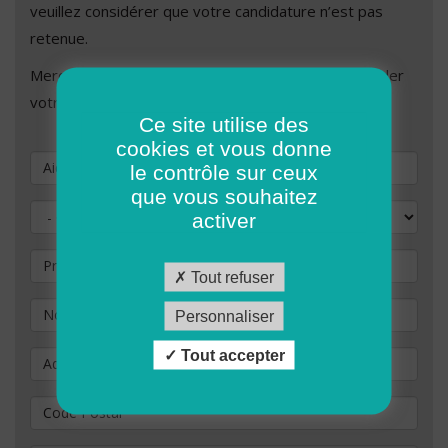
veuillez considérer que votre candidature n’est pas
retenue.
Merci de remplir les champs ci-dessous afin de valider
votre demande de candidature.
Ce site utilise des
cookies et vous donne
Vous souhaitez postuler au poste de
le contrôle sur ceux
que vous souhaitez
Civilité
activer
Prénom
Tout refuser
Nom
*
Personnaliser
Tout accepter
Adresse
Code Postal
*