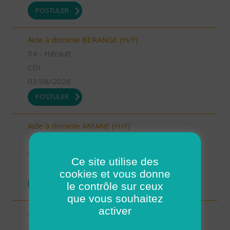
POSTULER
Aide à domicile BERANGE (H/F)
34 - Hérault
CDI
03/08/2026
POSTULER
Aide à domicile ANIANE (H/F)
34 - Hérault
CDI
Ce site utilise des
03/08/2026
cookies et vous donne
POSTULER
le contrôle sur ceux
que vous souhaitez
activer
Auxiliaire de vie GIGNAC (H/F)
34 - Hérault