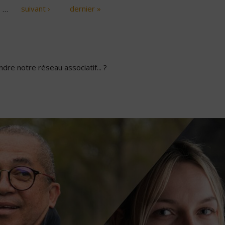
…
suivant ›
dernier »
dre notre réseau associatif... ?