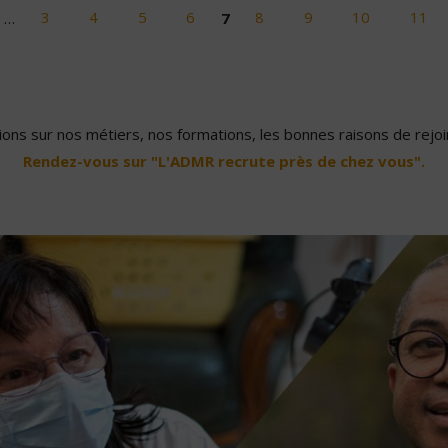
…
3
4
5
6
7
8
9
10
11
ons sur nos métiers, nos formations, les bonnes raisons de rejoin
Rendez-vous sur "L'ADMR recrute près de chez vous".