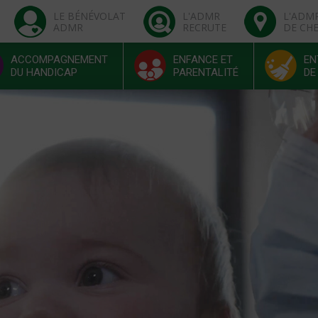
LE BÉNÉVOLAT
L'ADMR
L'ADM
ADMR
RECRUTE
DE CH
ACCOMPAGNEMENT
ENFANCE ET
EN
DU HANDICAP
PARENTALITÉ
DE