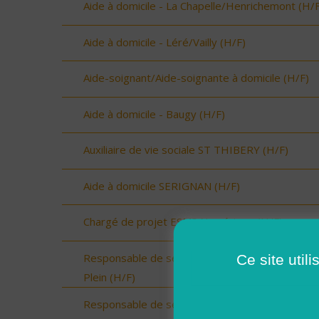
Aide à domicile - La Chapelle/Henrichemont (H/F
Aide à domicile - Léré/Vailly (H/F)
Aide-soignant/Aide-soignante à domicile (H/F)
Aide à domicile - Baugy (H/F)
Auxiliaire de vie sociale ST THIBERY (H/F)
Aide à domicile SERIGNAN (H/F)
Chargé de projet ESMS Numérique (H/F)
Responsable de secteur sur Onzain - CDI Temp
Ce site util
Plein (H/F)
Responsable de secteur sur Noyers sur Cher -