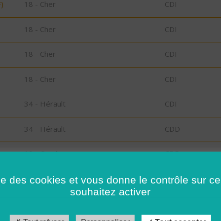
)
18 - Cher
CDI
18 - Cher
CDI
18 - Cher
CDI
18 - Cher
CDI
34 - Hérault
CDI
34 - Hérault
CDD
19 - Corrèze
CDD
s
41 - Loir-et-Cher
CDI
ise des cookies et vous donne le contrôle sur 
souhaitez activer
41 - Loir-et-Cher
CDD