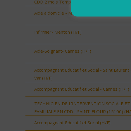
CDD 2 mois Temps Plein (H/F)
Aide à domicile - Menton (H/F)
Infirmier- Menton (H/F)
Aide-Soignant- Cannes (H/F)
Accompagnant Educatif et Social - Saint Laurent
Var (H/F)
Accompagnant Educatif et Social - Cannes (H/F)
TECHNICIEN DE L'INTERVENTION SOCIALE ET
FAMILIALE EN CDD - SAINT-FLOUR (15100) (H/
Accompagnant Educatif et Social (H/F)