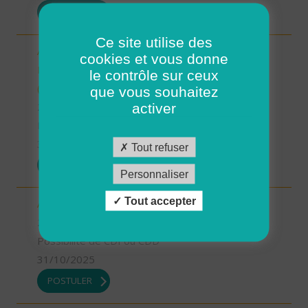
POSTULER
Ce site utilise des
Auxiliaire de vie/ aide à domicile - Plourin, Brélès,
cookies et vous donne
Lanildut, Porspoder, Landunvez - CDI ou CDD
le contrôle sur ceux
(H/F)
que vous souhaitez
29 - Finistère
activer
Possibilité de CDI ou CDD
31/10/2025
Tout refuser
POSTULER
Personnaliser
Tout accepter
Aide à domicile - CDD ou CDI - St Renan (H/F)
29 - Finistère
Possibilité de CDI ou CDD
31/10/2025
POSTULER