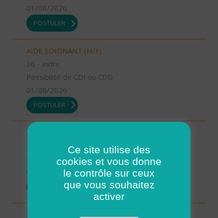
01/08/2026
POSTULER
AIDE SOIGNANT (H/F)
36 - Indre
Possibilité de CDI ou CDD
01/08/2026
POSTULER
AIDE A DOMICILE (H/F)
38 - Isère
Ce site utilise des
Possibilité de CDI ou CDD
cookies et vous donne
le contrôle sur ceux
01/08/2026
que vous souhaitez
POSTULER
activer
AIDE A DOMICILE (H/F)