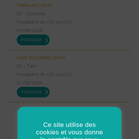
FAMILIALE (H/F)
91 - Essonne
Possibilité de CDI ou CDD
01/08/2026
POSTULER
AIDE SOIGNANT (H/F)
81 - Tarn
Possibilité de CDI ou CDD
01/08/2026
POSTULER
TECHNICIEN D’INTERVENTION SOCIALE ET
FAMILIALE (H/F)
Ce site utilise des
31 - Haute-Garonne
cookies et vous donne
Possibilité de CDI ou CDD