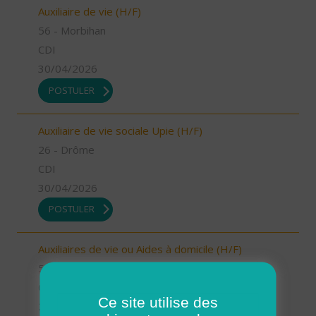
Auxiliaire de vie (H/F)
56 - Morbihan
CDI
30/04/2026
POSTULER
Auxiliaire de vie sociale Upie (H/F)
26 - Drôme
CDI
30/04/2026
POSTULER
Auxiliaires de vie ou Aides à domicile (H/F)
56 - Morbihan
CDI
Ce site utilise des
29/04/2026