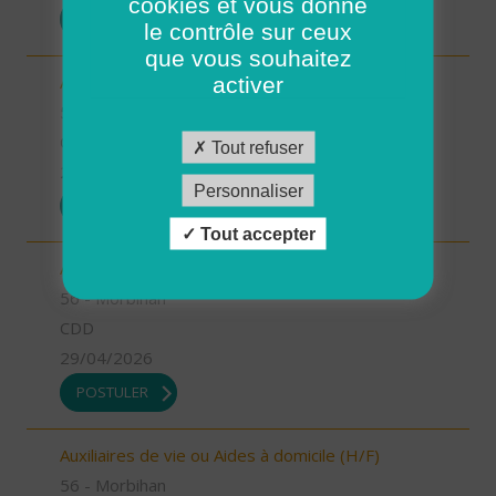
cookies et vous donne
POSTULER
le contrôle sur ceux
que vous souhaitez
Aides à domicile emploi saisonnier (H/F)
activer
56 - Morbihan
CDD
Tout refuser
29/04/2026
Personnaliser
POSTULER
Tout accepter
Aides à domicile pour renfort été (H/F)
56 - Morbihan
CDD
29/04/2026
POSTULER
Auxiliaires de vie ou Aides à domicile (H/F)
56 - Morbihan