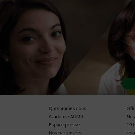
Qui sommes nous
Off
Académie ADMR
Nos
Espace presse
10 
Nos partenaires
rejo