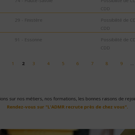
74 - Haute-Savoie
Possibilité de C
CDD
29 - Finistère
Possibilité de C
CDD
91 - Essonne
Possibilité de C
CDD
1
2
3
4
5
6
7
8
9
…
ons sur nos métiers, nos formations, les bonnes raisons de rejoin
Rendez-vous sur "L'ADMR recrute près de chez vous".