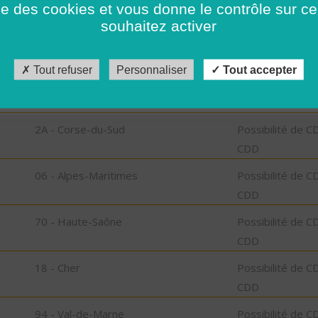
ise des cookies et vous donne le contrôle sur 
CDD
souhaitez activer
67 - Bas-Rhin
Possibilité de C
CDD
Tout refuser
Personnaliser
Tout accepter
49 - Maine-et-Loire
Possibilité de C
CDD
2A - Corse-du-Sud
Possibilité de C
CDD
06 - Alpes-Maritimes
Possibilité de C
CDD
70 - Haute-Saône
Possibilité de C
CDD
18 - Cher
Possibilité de C
CDD
94 - Val-de-Marne
Possibilité de C