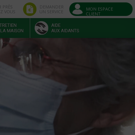
R PRÈS
DEMANDER
MON ESPACE
EZ VOUS
UN SERVICE
CLIENT
TRETIEN
AIDE
 LA MAISON
AUX AIDANTS