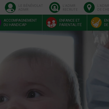
LE BÉNÉVOLAT
L'ADMR
L'ADM
ADMR
RECRUTE
DE CH
ACCOMPAGNEMENT
ENFANCE ET
EN
DU HANDICAP
PARENTALITÉ
DE