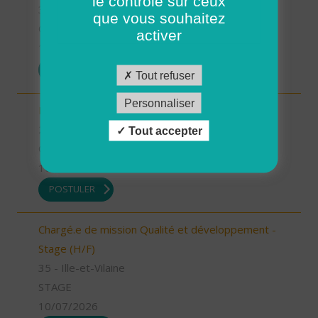
le contrôle sur ceux
35 - Ille-et-Vilaine
que vous souhaitez
CDI
activer
13/07/2026
POSTULER
Tout refuser
Personnaliser
Infirmier référent (H/F)
26 - Drôme
Tout accepter
CDI
10/07/2026
POSTULER
Chargé.e de mission Qualité et développement -
Stage (H/F)
35 - Ille-et-Vilaine
STAGE
10/07/2026