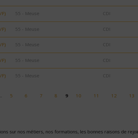
/F)
55 - Meuse
CDI
/F)
55 - Meuse
CDI
/F)
55 - Meuse
CDI
/F)
55 - Meuse
CDI
/F)
55 - Meuse
CDI
…
5
6
7
8
9
10
11
12
13
ons sur nos métiers, nos formations, les bonnes raisons de rejoin