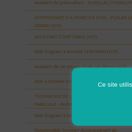
Auxiliaire de puériculture - AURILLAC (15000) (H
INTERVENANT.E A DOMICILE (CDI) - PLELAN L
GRAND (H/F)
ASSISTANT COMPTABLE (H/F)
Aide Soignant à domicile SERIGNAN (H/F)
Auxiliaire de vie sociale Etoile sur Rhone (H/F)
Aide à domicile Etoile sur Rhône (H/F)
Ce site util
TECHNICIEN DE L'INTERVENTION SOCIALE ET
FAMILIALE - AURILLAC (15000) (H/F)
Aide Soignant à domicile SERIGNAN (H/F)
Responsable Secteur/ Accompagnant de