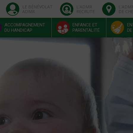
LE BÉNÉVOLAT
L'ADMR
L'ADM
ADMR
RECRUTE
DE CH
ACCOMPAGNEMENT
ENFANCE ET
EN
DU HANDICAP
PARENTALITÉ
DE