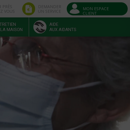
R PRÈS
DEMANDER
MON ESPACE
EZ VOUS
UN SERVICE
CLIENT
TRETIEN
AIDE
 LA MAISON
AUX AIDANTS