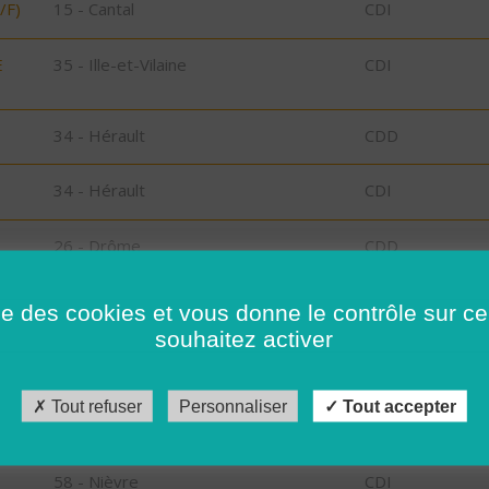
/F)
15 - Cantal
CDI
E
35 - Ille-et-Vilaine
CDI
34 - Hérault
CDD
34 - Hérault
CDI
26 - Drôme
CDD
26 - Drôme
CDD
ise des cookies et vous donne le contrôle sur 
souhaitez activer
15 - Cantal
CDI
Tout refuser
Personnaliser
Tout accepter
34 - Hérault
CDD
58 - Nièvre
CDI