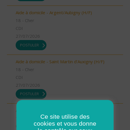
Aide à domicile - Argent/Aubigny (H/F)
18 - Cher
CDI
27/07/2026
POSTULER
Aide à domicile - Saint Martin d'Auxigny (H/F)
18 - Cher
CDI
27/07/2026
POSTULER
Aide à domicile - Bourges (H/F)
Ce site utilise des
18 - Cher
cookies et vous donne
CDI