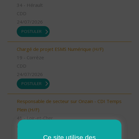
34 - Hérault
CDD
24/07/2026
POSTULER
Chargé de projet ESMS Numérique (H/F)
19 - Corrèze
CDD
24/07/2026
POSTULER
Responsable de secteur sur Onzain - CDI Temps
Plein (H/F)
41 - Loir-et-Cher
CDI
23/07/2026
Ce site utilise des