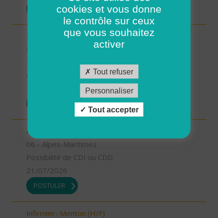
cookies et vous donne
POSTULER
le contrôle sur ceux
que vous souhaitez
Responsable de secteur sur Noyers sur Cher -
activer
CDD 2 mois Temps Plein (H/F)
41 - Loir-et-Cher
Tout refuser
CDD
23/07/2026
Personnaliser
POSTULER
Tout accepter
Aide à domicile - Menton (H/F)
06 - Alpes-Maritimes
Possibilité de CDI ou CDD
21/07/2026
POSTULER
Infirmier- Menton (H/F)