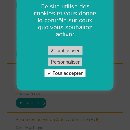
POSTULER
Ce site utilise des
cookies et vous donne
le contrôle sur ceux
Auxiliaires de vie ou Aides à domicile (H/F)
que vous souhaitez
56 - Morbihan
activer
CDI
29/04/2026
Tout refuser
POSTULER
Personnaliser
Aides à domicile emploi saisonnier (H/F)
Tout accepter
56 - Morbihan
CDD
29/04/2026
POSTULER
Auxiliaires de vie ou Aides à domicile (H/F)
56 - Morbihan