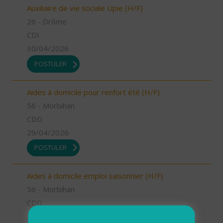
Auxiliaire de vie sociale Upie (H/F)
26 - Drôme
CDI
30/04/2026
POSTULER
Aides à domicile pour renfort été (H/F)
56 - Morbihan
CDD
29/04/2026
POSTULER
Aides à domicile emploi saisonnier (H/F)
56 - Morbihan
CDD
29/04/2026