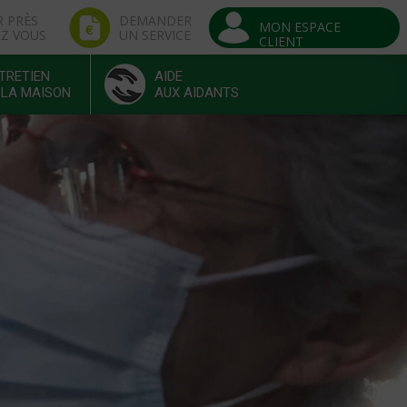
R PRÈS
DEMANDER
MON ESPACE
EZ VOUS
UN SERVICE
CLIENT
TRETIEN
AIDE
 LA MAISON
AUX AIDANTS