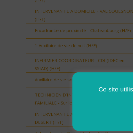
INTERVENANT.E A DOMICILE - VAL COUESNO
(H/F)
Encadrant.e de proximité - Chateaubourg (H/F)
1 Auxiliaire de vie de nuit (H/F)
INFIRMIER COORDINATEUR - CDI (IDEC en
SSIAD) (H/F)
Auxiliaire de vie sociale Cléon d'Andran (H/F)
Ce site util
TECHNICIEN D’INTERVENTION SOCIALE ET
FAMILIALE - Sur le Sud du Loir et Cher (H/F)
INTERVENANT.E A DOMICILE - LOUVIGNE DU
DESERT (H/F)