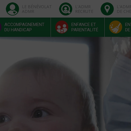
LE BÉNÉVOLAT
L'ADMR
L'ADM
ADMR
RECRUTE
DE CH
ACCOMPAGNEMENT
ENFANCE ET
EN
DU HANDICAP
PARENTALITÉ
DE