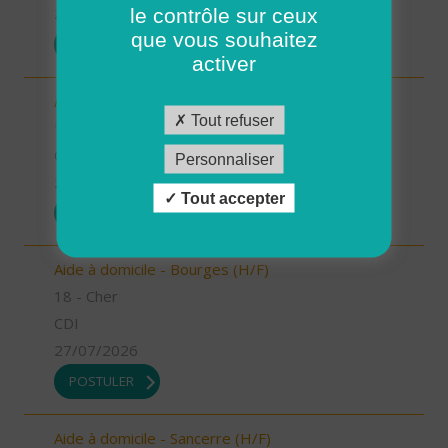
le contrôle sur ceux
27/07/2026
que vous souhaitez
POSTULER
activer
Aide à domicile - Saint Martin d'Auxigny (H/F)
Tout refuser
18 - Cher
CDI
Personnaliser
27/07/2026
Tout accepter
POSTULER
Aide à domicile - Bourges (H/F)
18 - Cher
CDI
27/07/2026
POSTULER
Aide à domicile - Sancerre (H/F)