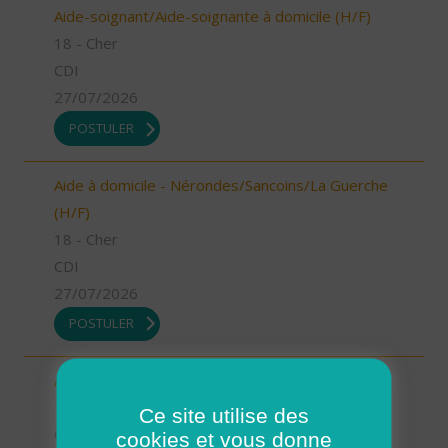
Aide-soignant/Aide-soignante à domicile (H/F)
18 - Cher
CDI
27/07/2026
POSTULER
Aide à domicile - Nérondes/Sancoins/La Guerche
(H/F)
18 - Cher
CDI
27/07/2026
POSTULER
Aide à domicile - Argent/Aubigny (H/F)
18 - Cher
Ce site utilise des
CDI
cookies et vous donne