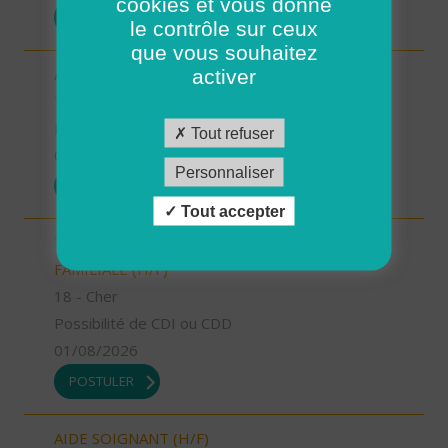
cookies et vous donne
POSTULER
le contrôle sur ceux
que vous souhaitez
AUXILIAIRE DE VIE SOCIALE (H/F)
activer
70 - Haute-Saône
Possibilité de CDI ou CDD
Tout refuser
01/08/2026
Personnaliser
POSTULER
Tout accepter
TECHNICIEN D’INTERVENTION SOCIALE ET
FAMILIALE (H/F)
18 - Cher
Possibilité de CDI ou CDD
01/08/2026
POSTULER
AIDE SOIGNANT (H/F)