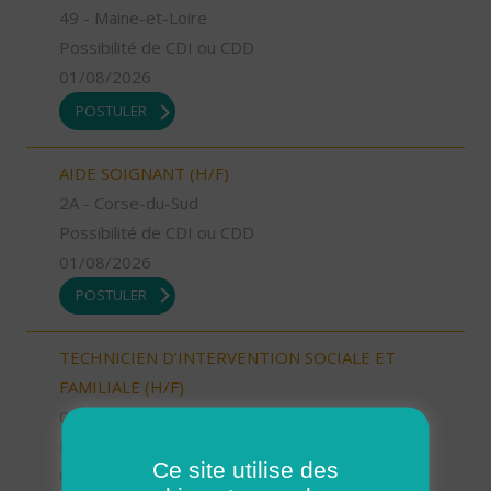
49 - Maine-et-Loire
Possibilité de CDI ou CDD
01/08/2026
POSTULER
AIDE SOIGNANT (H/F)
2A - Corse-du-Sud
Possibilité de CDI ou CDD
01/08/2026
POSTULER
TECHNICIEN D’INTERVENTION SOCIALE ET
FAMILIALE (H/F)
06 - Alpes-Maritimes
Possibilité de CDI ou CDD
Ce site utilise des
01/08/2026