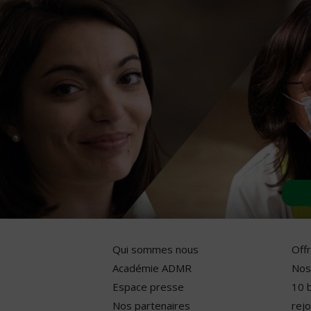
Qui sommes nous
Off
Académie ADMR
Nos
Espace presse
10 
Nos partenaires
rejo