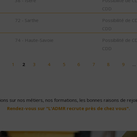
38 - Isère
Possibilité de C
CDD
72 - Sarthe
Possibilité de C
CDD
74 - Haute-Savoie
Possibilité de C
CDD
1
2
3
4
5
6
7
8
9
…
ons sur nos métiers, nos formations, les bonnes raisons de rejoin
Rendez-vous sur "L'ADMR recrute près de chez vous".