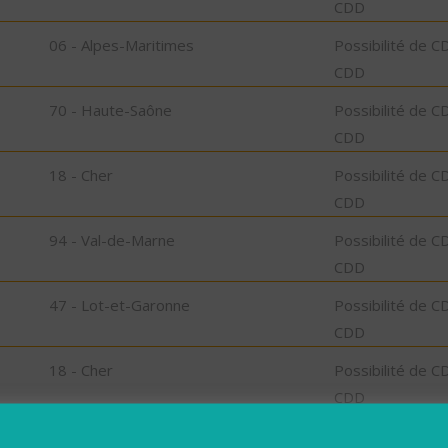
CDD
06 - Alpes-Maritimes
Possibilité de C
CDD
70 - Haute-Saône
Possibilité de C
CDD
18 - Cher
Possibilité de C
CDD
94 - Val-de-Marne
Possibilité de C
CDD
47 - Lot-et-Garonne
Possibilité de C
CDD
18 - Cher
Possibilité de C
CDD
15 - Cantal
Possibilité de C