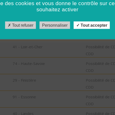
ise des cookies et vous donne le contrôle sur 
CDD
souhaitez activer
93 - Seine-Saint-Denis
Possibilité de C
CDD
Tout refuser
Personnaliser
Tout accepter
92 - Hauts-de-Seine
Possibilité de C
CDD
41 - Loir-et-Cher
Possibilité de C
CDD
74 - Haute-Savoie
Possibilité de C
CDD
29 - Finistère
Possibilité de C
CDD
91 - Essonne
Possibilité de C
CDD
40 - Landes
Possibilité de C