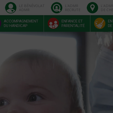
LE BÉNÉVOLAT
L'ADMR
L'ADM
ADMR
RECRUTE
DE CH
ACCOMPAGNEMENT
ENFANCE ET
EN
DU HANDICAP
PARENTALITÉ
DE