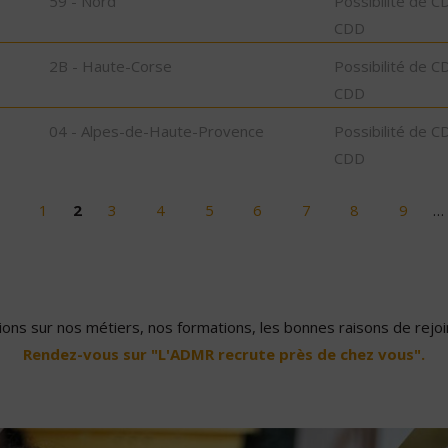
59 - Nord
Possibilité de C
CDD
2B - Haute-Corse
Possibilité de C
CDD
04 - Alpes-de-Haute-Provence
Possibilité de C
CDD
1
2
3
4
5
6
7
8
9
…
ons sur nos métiers, nos formations, les bonnes raisons de rejoin
Rendez-vous sur "L'ADMR recrute près de chez vous".