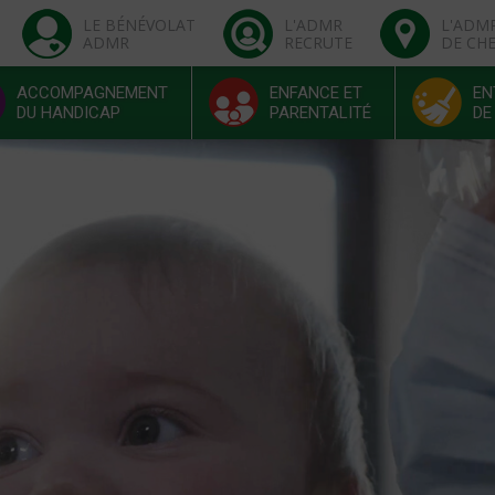
LE BÉNÉVOLAT
L'ADMR
L'ADM
ADMR
RECRUTE
DE CH
ACCOMPAGNEMENT
ENFANCE ET
EN
DU HANDICAP
PARENTALITÉ
DE