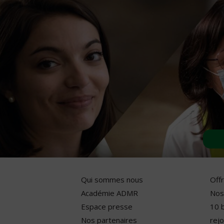
Qui sommes nous
Off
Académie ADMR
Nos
Espace presse
10 
Nos partenaires
rejo