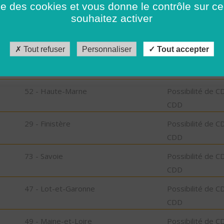
ise des cookies et vous donne le contrôle sur 
CDD
souhaitez activer
52 - Haute-Marne
Possibilité de C
CDD
Tout refuser
Personnaliser
Tout accepter
06 - Alpes-Maritimes
Possibilité de C
CDD
52 - Haute-Marne
Possibilité de C
CDD
29 - Finistère
Possibilité de C
CDD
73 - Savoie
Possibilité de C
CDD
47 - Lot-et-Garonne
Possibilité de C
CDD
49 - Maine-et-Loire
Possibilité de C