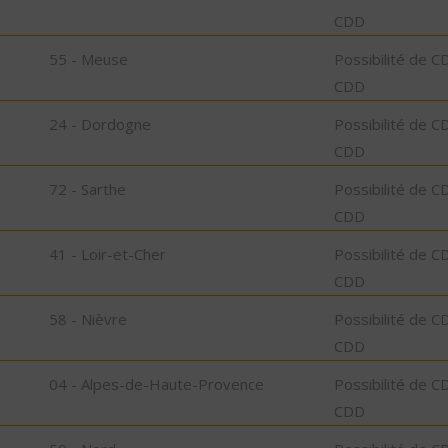
CDD
55 - Meuse
Possibilité de C
CDD
24 - Dordogne
Possibilité de C
CDD
72 - Sarthe
Possibilité de C
CDD
41 - Loir-et-Cher
Possibilité de C
CDD
58 - Nièvre
Possibilité de C
CDD
04 - Alpes-de-Haute-Provence
Possibilité de C
CDD