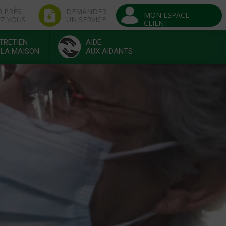
R PRÈS
DEMANDER
MON ESPACE
EZ VOUS
UN SERVICE
CLIENT
TRETIEN
AIDE
 LA MAISON
AUX AIDANTS