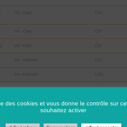
e
18 - Cher
CDI
18 - Cher
CDI
)
18 - Cher
CDI
34 - Hérault
CDI
34 - Hérault
CDD
19 - Corrèze
CDD
s
41 - Loir-et-Cher
CDI
ise des cookies et vous donne le contrôle sur 
souhaitez activer
41 - Loir-et-Cher
CDD