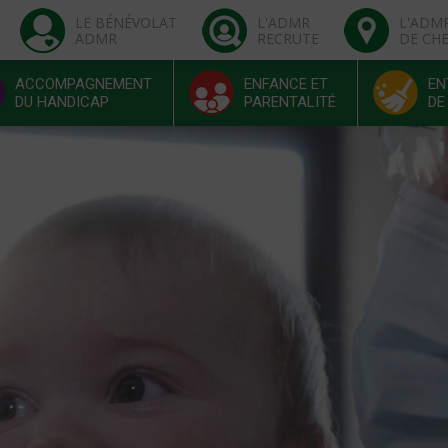
LE BÉNÉVOLAT
L'ADMR
L'ADM
ADMR
RECRUTE
DE CH
ACCOMPAGNEMENT
ENFANCE ET
EN
DU HANDICAP
PARENTALITÉ
DE