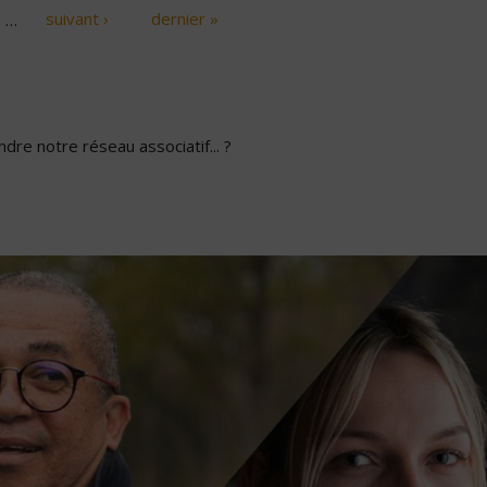
…
suivant ›
dernier »
dre notre réseau associatif... ?