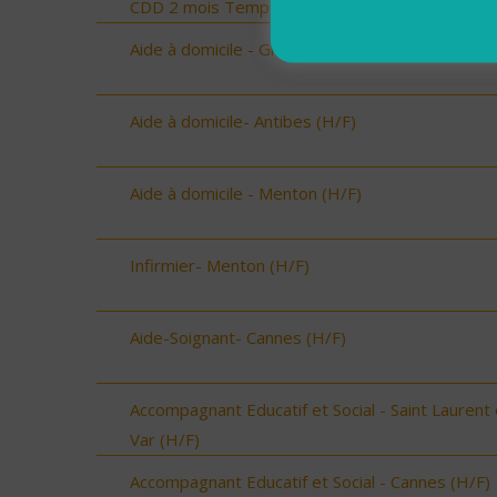
CDD 2 mois Temps Plein (H/F)
Aide à domicile - Grasse (H/F)
Aide à domicile- Antibes (H/F)
Aide à domicile - Menton (H/F)
Infirmier- Menton (H/F)
Aide-Soignant- Cannes (H/F)
Accompagnant Educatif et Social - Saint Laurent
Var (H/F)
Accompagnant Educatif et Social - Cannes (H/F)