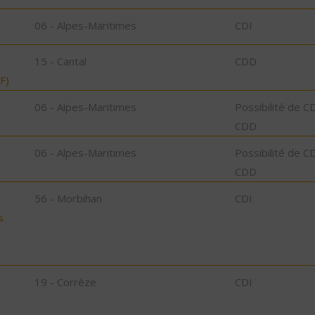
06 - Alpes-Maritimes
CDI
15 - Cantal
CDD
F)
06 - Alpes-Maritimes
Possibilité de C
CDD
06 - Alpes-Maritimes
Possibilité de C
CDD
56 - Morbihan
CDI
s
19 - Corrèze
CDI