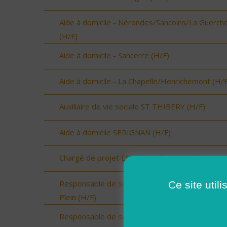
Aide à domicile - Nérondes/Sancoins/La Guerch
(H/F)
Aide à domicile - Sancerre (H/F)
Aide à domicile - La Chapelle/Henrichemont (H/F
Auxiliaire de vie sociale ST THIBERY (H/F)
Aide à domicile SERIGNAN (H/F)
Chargé de projet ESMS Numérique (H/F)
Responsable de secteur sur Onzain - CDI Temp
Ce site util
Plein (H/F)
Responsable de secteur sur Noyers sur Cher -