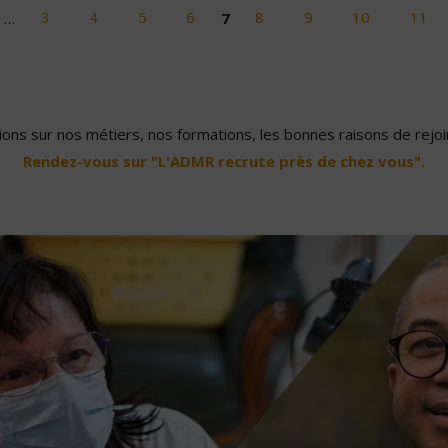
…
3
4
5
6
7
8
9
10
11
ons sur nos métiers, nos formations, les bonnes raisons de rejoin
Rendez-vous sur "L'ADMR recrute près de chez vous".