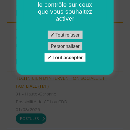
le contrôle sur ceux
01/08/2026
que vous souhaitez
POSTULER
activer
AIDE SOIGNANT (H/F)
Tout refuser
81 - Tarn
Possibilité de CDI ou CDD
Personnaliser
01/08/2026
Tout accepter
POSTULER
TECHNICIEN D’INTERVENTION SOCIALE ET
FAMILIALE (H/F)
31 - Haute-Garonne
Possibilité de CDI ou CDD
01/08/2026
POSTULER