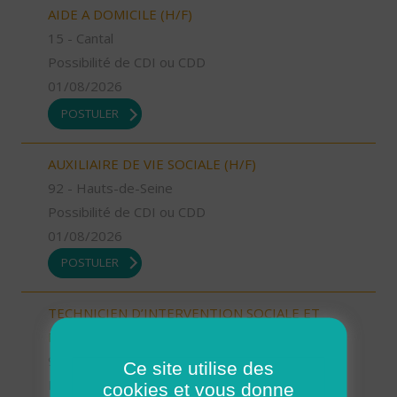
AIDE A DOMICILE (H/F)
15 - Cantal
Possibilité de CDI ou CDD
01/08/2026
POSTULER
AUXILIAIRE DE VIE SOCIALE (H/F)
92 - Hauts-de-Seine
Possibilité de CDI ou CDD
01/08/2026
POSTULER
TECHNICIEN D’INTERVENTION SOCIALE ET
FAMILIALE (H/F)
91 - Essonne
Ce site utilise des
Possibilité de CDI ou CDD
cookies et vous donne