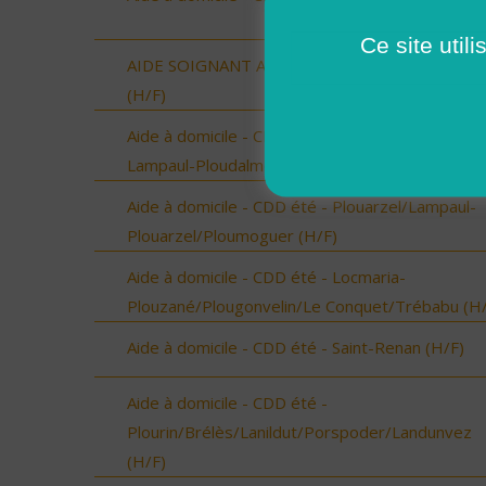
Ce site util
AIDE SOIGNANT A DOMICILE SECTEUR VERGE
(H/F)
Aide à domicile - CDD été - Ploudalmézeau,
Lampaul-Ploudalmézeau, St Pabu (H/F)
Aide à domicile - CDD été - Plouarzel/Lampaul-
Plouarzel/Ploumoguer (H/F)
Aide à domicile - CDD été - Locmaria-
Plouzané/Plougonvelin/Le Conquet/Trébabu (H/
Aide à domicile - CDD été - Saint-Renan (H/F)
Aide à domicile - CDD été -
Plourin/Brélès/Lanildut/Porspoder/Landunvez
(H/F)