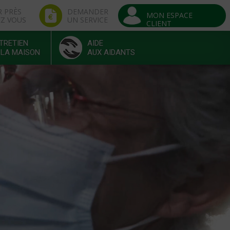
R PRÈS
DEMANDER
MON ESPACE
EZ VOUS
UN SERVICE
CLIENT
TRETIEN
AIDE
 LA MAISON
AUX AIDANTS