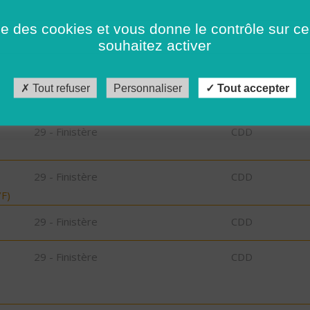
CDD
ise des cookies et vous donne le contrôle sur 
ZE
30 - Gard
CDI
souhaitez activer
29 - Finistère
CDD
Tout refuser
Personnaliser
Tout accepter
29 - Finistère
CDD
29 - Finistère
CDD
F)
29 - Finistère
CDD
29 - Finistère
CDD