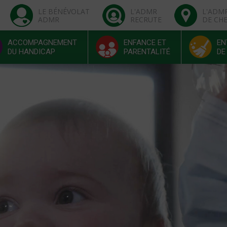
LE BÉNÉVOLAT
L'ADMR
L'ADM
ADMR
RECRUTE
DE CH
ACCOMPAGNEMENT
ENFANCE ET
EN
DU HANDICAP
PARENTALITÉ
DE