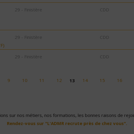
29 - Finistère
CDD
29 - Finistère
CDD
F)
29 - Finistère
CDD
9
10
11
12
13
14
15
16
ons sur nos métiers, nos formations, les bonnes raisons de rejoin
Rendez-vous sur "L'ADMR recrute près de chez vous".