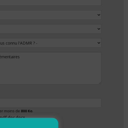
 connu l'ADMR ?
lémentaires
ser moins de
800 Ko
.
pdf doc docx
.