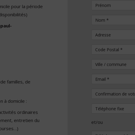
Prénom
icile pour la période
isponibilités)
Nom
*
paul-
Adresse
Code Postal
*
Ville / commune
Email
*
de familles, de
Confirmation de vo
n à domicile :
Téléphone fixe
tivités ordinaires
ement, entretien du
et/ou
 courses…)
Téléphone mobile