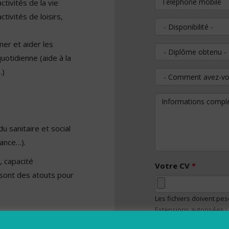
tivités de la vie
ctivités de loisirs,
Disponibilité
 et aider les
Diplôme obtenu
uotidienne (aide à la
n…)
Comment avez-vous
Informations comp
 sanitaire et social
fance…).
e, capacité
Votre CV
*
sont des atouts pour
Les fichiers doivent pe
Extensions autorisées :