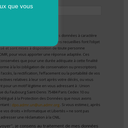
tivation
ceux que vous
ser moins de
800 Ko
.
pdf doc docx
.
lation en matière de protection des données à caractère
nvoyer", je consens au traitement de mes données à
ous informons que les informations recueillies font l’objet
el
*
 personne
’ADMR, pour vous apporter une réponse adaptée. Ces
conservées que pour une durée adéquate à cette finalité
me à la loi (obligation de conservation ou prescription).
ccès, la rectification, l’effacement ou la portabilité de vos
ectives relatives à leur sort après votre décès, ou vous
t pour un motif légitime en vous adressant à : Union
ue du Faubourg Saint-Denis 75484 Paris Cedex 10 ou
Délégué à la Protection des Données que nous avons
ntant :
. Si vous estimez, après
e vos droits « Informatique et Libertés » ne sont pas
adresser une réclamation à la CNIL.
Envoyer", je consens au traitement de mes données