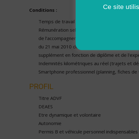
Ce site util
Conditions :
Temps de travail en fonction de vos disponibili
Rémunération selon la Convention Collective de 
de l’accompagnement, des soins et des service
du 21 mai 2010 de 12,02€ brut/heure à 13,089
supplément en fonction de diplôme et de l'exp
Indemnités kilométriques au réel (trajets et d
Smartphone professionnel (planning, fiches de
PROFIL
Titre ADVF
DEAES
Etre dynamique et volontaire
Autonomie
Permis B et véhicule personnel indispensables