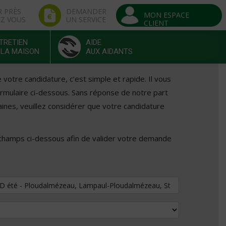
R PRÈS
DEMANDER
MON ESPACE
EZ VOUS
UN SERVICE
CLIENT
TRETIEN
AIDE
 LA MAISON
AUX AIDANTS
otre candidature, c’est simple et rapide. Il vous
formulaire ci-dessous. Sans réponse de notre part
ines, veuillez considérer que votre candidature
 champs ci-dessous afin de valider votre demande
tuler au poste de