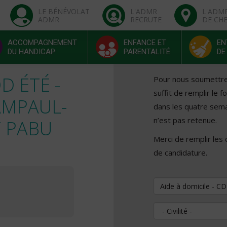
LE BÉNÉVOLAT
L'ADMR
L'ADM
ADMR
RECRUTE
DE CH
ACCOMPAGNEMENT
ENFANCE ET
EN
DU HANDICAP
PARENTALITÉ
DE
D ÉTÉ -
Pour nous soumettre v
suffit de remplir le 
AMPAUL-
dans les quatre sema
n’est pas retenue.
 PABU
Merci de remplir les
de candidature.
Vous souhaitez pos
Civilité