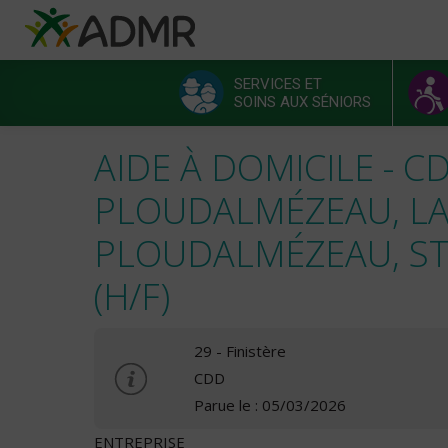
Aller au contenu principal
Panneau de gestion des cookies
SERVICES ET
SOINS AUX SÉNIORS
Menu principal
AIDE À DOMICILE - CD
PLOUDALMÉZEAU, L
PLOUDALMÉZEAU, ST
(H/F)
29 - Finistère
CDD
Parue le : 05/03/2026
ENTREPRISE