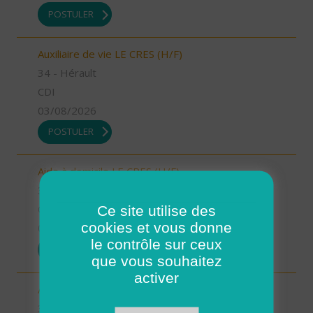
POSTULER
Auxiliaire de vie LE CRES (H/F)
34 - Hérault
CDI
03/08/2026
POSTULER
Aide à domicile LE CRES (H/F)
34 - Hérault
Ce site utilise des
CDI
cookies et vous donne
03/08/2026
le contrôle sur ceux
POSTULER
que vous souhaitez
activer
Aide à domicile GANGES (H/F)
34 - Hérault