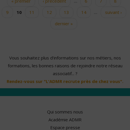
« premier
‹ précédent
…
6
7
8
Pages
9
10
11
12
13
14
…
suivant ›
dernier »
Vous souhaitez plus d'informations sur nos métiers, nos
formations, les bonnes raisons de rejoindre notre réseau
associatif... ?
Rendez-vous sur "L'ADMR recrute près de chez vous".
Qui sommes nous
Académie ADMR
Espace presse