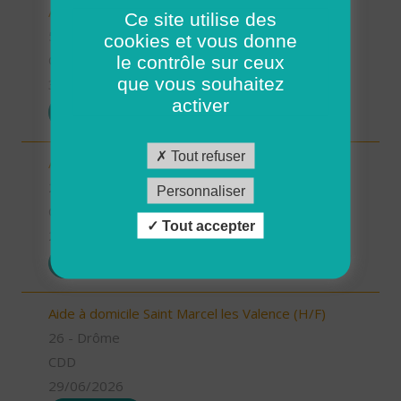
Aides à domicile (H/F)
Ce site utilise des
56 - Morbihan
cookies et vous donne
le contrôle sur ceux
CDD
que vous souhaitez
30/06/2026
activer
POSTULER
Tout refuser
Aide à domicile Pont de l'Isère (H/F)
26 - Drôme
Personnaliser
CDD
Tout accepter
29/06/2026
POSTULER
Aide à domicile Saint Marcel les Valence (H/F)
26 - Drôme
CDD
29/06/2026