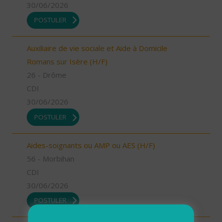
30/06/2026
POSTULER
Auxiliaire de vie sociale et Aide à Domicile
Romans sur Isère (H/F)
26 - Drôme
CDI
30/06/2026
POSTULER
Aides-soignants ou AMP ou AES (H/F)
56 - Morbihan
CDI
30/06/2026
POSTULER