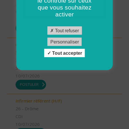
le contrôle sur ceux
26 - Drôme
que vous souhaitez
CDD
activer
13/07/2026
POSTULER
Tout refuser
Personnaliser
Chargé.e de mission Qualité et développement -
Stage (H/F)
Tout accepter
35 - Ille-et-Vilaine
STAGE
10/07/2026
POSTULER
Infirmier référent (H/F)
26 - Drôme
CDI
10/07/2026