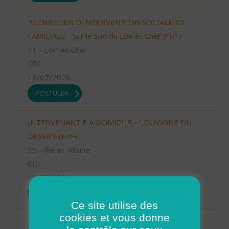
TECHNICIEN D’INTERVENTION SOCIALE ET
FAMILIALE - Sur le Sud du Loir et Cher (H/F)
41 - Loir-et-Cher
CDI
13/07/2026
POSTULER
INTERVENANT.E A DOMICILE - LOUVIGNE DU
DESERT (H/F)
35 - Ille-et-Vilaine
CDI
13/07/2026
POSTULER
Ce site utilise des
cookies et vous donne
Aide à domicile Cléon d'Andran (H/F)