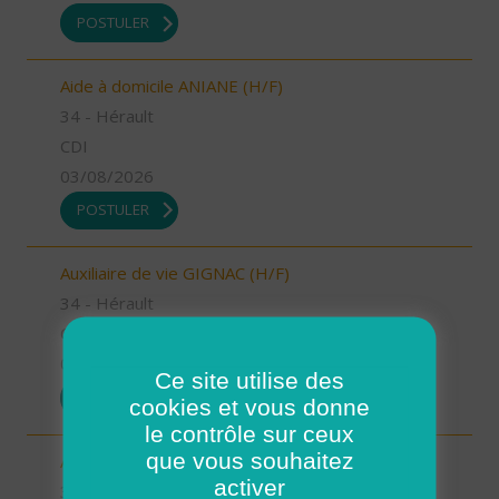
POSTULER
Aide à domicile ANIANE (H/F)
34 - Hérault
CDI
03/08/2026
POSTULER
Auxiliaire de vie GIGNAC (H/F)
34 - Hérault
CDI
03/08/2026
Ce site utilise des
POSTULER
cookies et vous donne
le contrôle sur ceux
que vous souhaitez
Aide à domicile MEJEAN (H/F)
activer
34 - Hérault