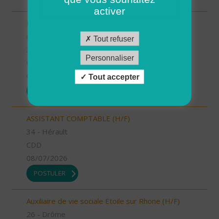
activer
INTERVENANT.E A DOMICILE - VAL D'ANAST
(H/F)
Tout refuser
35 - Ille-et-Vilaine
Personnaliser
CDI
09/07/2026
Tout accepter
POSTULER
ASSISTANT COMPTABLE (H/F)
34 - Hérault
CDD
08/07/2026
POSTULER
Auxiliaire de vie sociale Etoile sur Rhone (H/F)
26 - Drôme