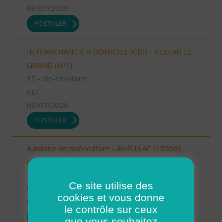
09/07/2026
POSTULER
INTERVENANT.E A DOMICILE (CDI) - PLELAN LE
GRAND (H/F)
35 - Ille-et-Vilaine
CDI
09/07/2026
POSTULER
Auxiliaire de puériculture - AURILLAC (15000)
(H/F)
15 - Cantal
Ce site utilise des
CDI
cookies et vous donne
09/07/2026
le contrôle sur ceux
POSTULER
que vous souhaitez