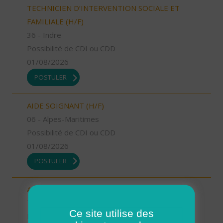
TECHNICIEN D’INTERVENTION SOCIALE ET
FAMILIALE (H/F)
36 - Indre
Possibilité de CDI ou CDD
01/08/2026
POSTULER
AIDE SOIGNANT (H/F)
06 - Alpes-Maritimes
Possibilité de CDI ou CDD
01/08/2026
POSTULER
AIDE A DOMICILE (H/F)
76 - Seine-Maritime
Ce site utilise des
Possibilité de CDI ou CDD