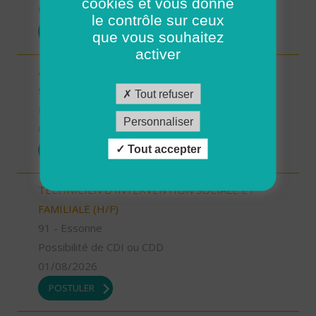
cookies et vous donne
01/08/2026
le contrôle sur ceux
POSTULER
que vous souhaitez
activer
AUXILIAIRE DE VIE SOCIALE (H/F)
92 - Hauts-de-Seine
Tout refuser
Possibilité de CDI ou CDD
Personnaliser
01/08/2026
Tout accepter
POSTULER
TECHNICIEN D’INTERVENTION SOCIALE ET
FAMILIALE (H/F)
91 - Essonne
Possibilité de CDI ou CDD
01/08/2026
POSTULER