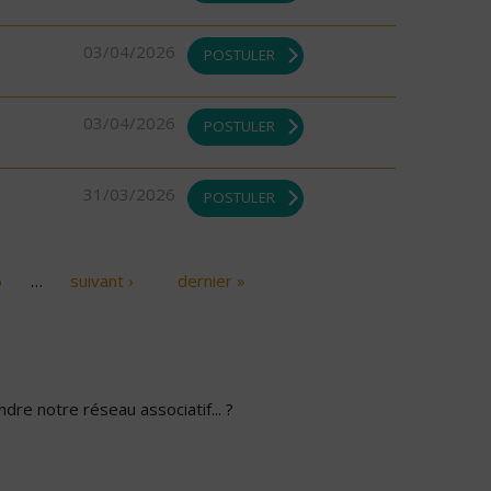
03/04/2026
POSTULER
03/04/2026
POSTULER
31/03/2026
POSTULER
6
…
suivant ›
dernier »
dre notre réseau associatif... ?