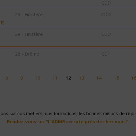
CDD
29 - Finistère
CDD
F)
29 - Finistère
CDD
26 - Drôme
CDI
8
9
10
11
12
13
14
15
1
ons sur nos métiers, nos formations, les bonnes raisons de rejoin
Rendez-vous sur "L'ADMR recrute près de chez vous".