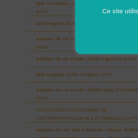
Aide à domicile - ADMR du Canton de Limours
Ce site util
(H/F)
aide soignant SSIAD 3 Rivières (H/F)
auxiliaire de vie sociale- ADMR Canton de Limou
(H/F)
auxiliaire de vie sociale- ADMR Papeterie (H/F)
aide soignant SSIAD Hurepoix (H/F)
auxiliaire de vie sociale- ADMR Hauts d'Essonne
(H/F)
TECHNICIEN/TECHNICIENNE DE
L'INTERVENTION SOCIALE ET FAMILIALE (H/F)
Auxiliaire de vie/ aide à domicile - Plourin, Brélès