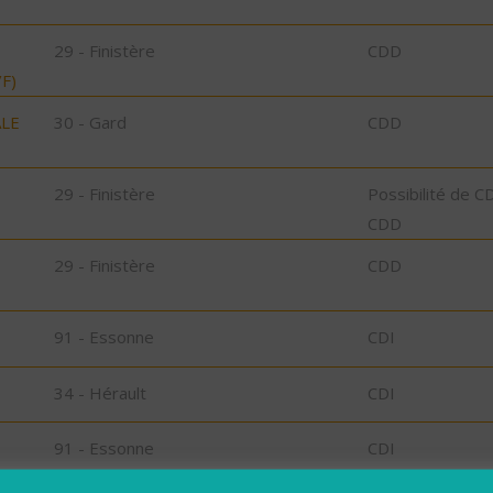
29 - Finistère
CDD
F)
ALE
30 - Gard
CDD
29 - Finistère
Possibilité de C
CDD
29 - Finistère
CDD
91 - Essonne
CDI
34 - Hérault
CDI
91 - Essonne
CDI