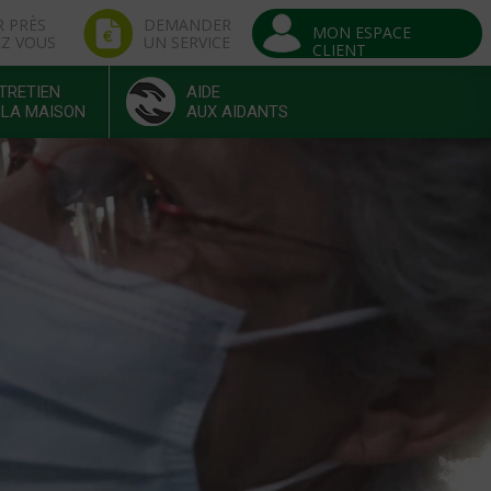
R PRÈS
DEMANDER
MON ESPACE
EZ VOUS
UN SERVICE
CLIENT
TRETIEN
AIDE
 LA MAISON
AUX AIDANTS