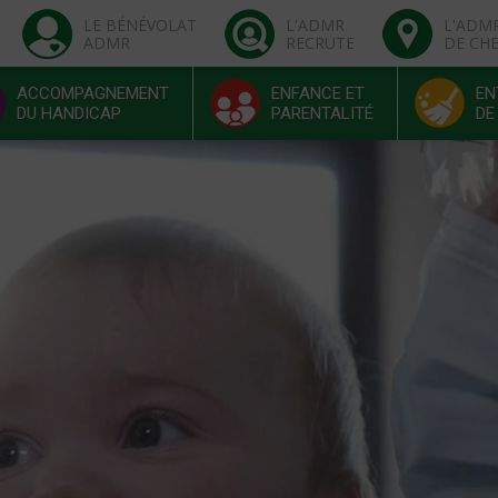
LE BÉNÉVOLAT
L'ADMR
L'ADM
ADMR
RECRUTE
DE CH
ACCOMPAGNEMENT
ENFANCE ET
EN
DU HANDICAP
PARENTALITÉ
DE