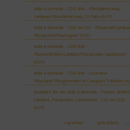
Aide à domicile - CDD été - Ploudalmézeau,
Lampaul-Ploudalmézeau, St Pabu (H/F)
Aide à domicile - CDD ou CDI - Plouarzel/Lampau
Plouarzel/Ploumoguer (H/F)
Aide à domicile - CDD été -
Plourin/Brélès/Lanildut/Porspoder/Landunvez
(H/F)
Aide à domicile - CDD été - Locmaria-
Plouzané/Plougonvelin/Le Conquet/Trébabu (H/
Auxiliaire de vie/ aide à domicile - Plourin, Brélès
Lanildut, Porspoder, Landunvez - CDI ou CDD
(H/F)
« premier
‹ précédent
…
Pages