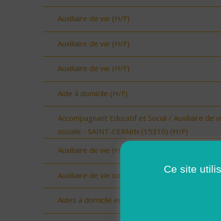
Auxiliaire de vie (H/F)
Auxiliaire de vie (H/F)
Auxiliaire de vie (H/F)
Aide à domicile (H/F)
Accompagnant Educatif et Social / Auxiliaire de v
sociale - SAINT-CERNIN (15310) (H/F)
Auxiliaire de vie (H/F)
Ce site util
Auxiliaire de vie sociale Upie (H/F)
Aides à domicile emploi saisonnier (H/F)