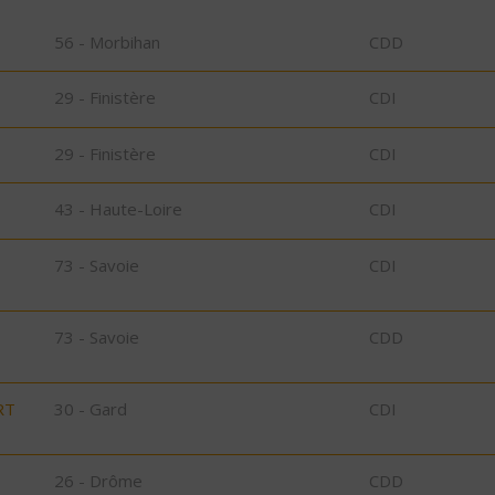
56 - Morbihan
CDD
29 - Finistère
CDI
29 - Finistère
CDI
43 - Haute-Loire
CDI
73 - Savoie
CDI
73 - Savoie
CDD
RT
30 - Gard
CDI
26 - Drôme
CDD