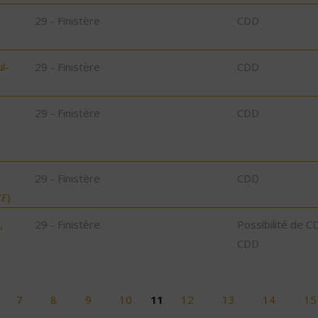
29 - Finistère
CDD
l-
29 - Finistère
CDD
29 - Finistère
CDD
29 - Finistère
CDD
F)
,
29 - Finistère
Possibilité de C
CDD
7
8
9
10
11
12
13
14
15