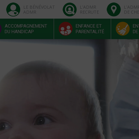
LE BÉNÉVOLAT
L'ADMR
L'ADM
ADMR
RECRUTE
DE CH
ACCOMPAGNEMENT
ENFANCE ET
EN
DU HANDICAP
PARENTALITÉ
DE