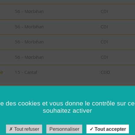
56 - Morbihan
CDI
56 - Morbihan
CDI
56 - Morbihan
CDI
56 - Morbihan
CDI
ie
15 - Cantal
CDD
56 - Morbihan
CDI
ise des cookies et vous donne le contrôle sur 
26 - Drôme
CDI
souhaitez activer
56 - Morbihan
CDD
Tout refuser
Personnaliser
Tout accepter