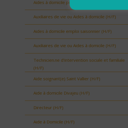
Aides à domicile pour renfort été (H/F)
Auxiliaires de vie ou Aides à domicile (H/F)
Aides à domicile emploi saisonnier (H/F)
Auxiliaires de vie ou Aides à domicile (H/F)
Technicien.ne d'intervention sociale et familiale
(H/F)
Aide soignant(e) Saint Vallier (H/F)
Aide à domicile Divajeu (H/F)
Directeur (H/F)
Aide à Domicile (H/F)