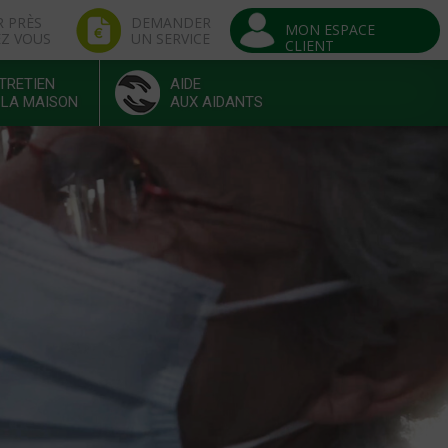
R PRÈS
DEMANDER
MON ESPACE
EZ VOUS
UN SERVICE
CLIENT
TRETIEN
AIDE
 LA MAISON
AUX AIDANTS