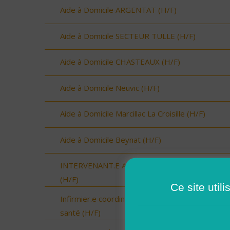
Aide à Domicile ARGENTAT (H/F)
Aide à Domicile SECTEUR TULLE (H/F)
Aide à Domicile CHASTEAUX (H/F)
Aide à Domicile Neuvic (H/F)
Aide à Domicile Marcillac La Croisille (H/F)
Aide à Domicile Beynat (H/F)
INTERVENANT.E A DOMICILE - VAL COUESNO
(H/F)
Ce site util
Infirmier.e coordinateur.rice / Chargé.e de missi
santé (H/F)