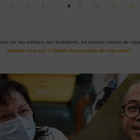
…
4
5
6
7
8
9
10
11
12
ons sur nos métiers, nos formations, les bonnes raisons de rejoin
Rendez-vous sur "L'ADMR recrute près de chez vous".