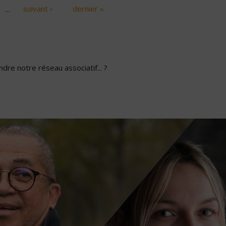
…
suivant ›
dernier »
dre notre réseau associatif... ?