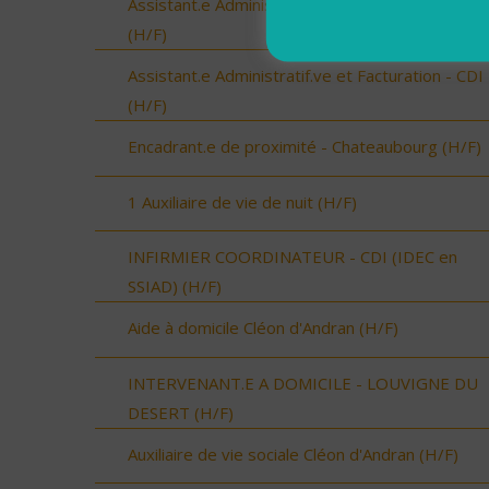
Assistant.e Administratif.ve et Facturation - CD
(H/F)
Assistant.e Administratif.ve et Facturation - CDI
(H/F)
Encadrant.e de proximité - Chateaubourg (H/F)
1 Auxiliaire de vie de nuit (H/F)
INFIRMIER COORDINATEUR - CDI (IDEC en
SSIAD) (H/F)
Aide à domicile Cléon d'Andran (H/F)
INTERVENANT.E A DOMICILE - LOUVIGNE DU
DESERT (H/F)
Auxiliaire de vie sociale Cléon d'Andran (H/F)