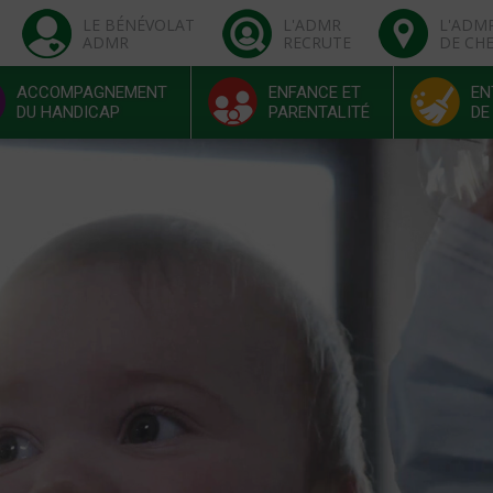
LE BÉNÉVOLAT
L'ADMR
L'ADM
ADMR
RECRUTE
DE CH
ACCOMPAGNEMENT
ENFANCE ET
EN
DU HANDICAP
PARENTALITÉ
DE