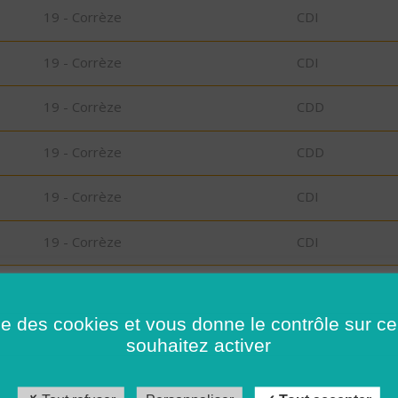
19 - Corrèze
CDI
19 - Corrèze
CDI
19 - Corrèze
CDD
19 - Corrèze
CDD
19 - Corrèze
CDI
19 - Corrèze
CDI
N
35 - Ille-et-Vilaine
Possibilité de C
CDD
ise des cookies et vous donne le contrôle sur 
souhaitez activer
on
35 - Ille-et-Vilaine
CDI