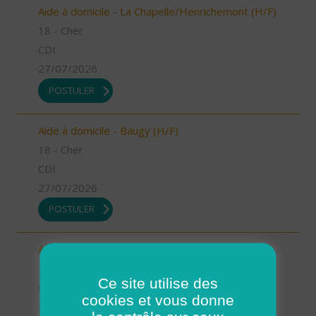
Aide à domicile - La Chapelle/Henrichemont (H/F)
18 - Cher
CDI
27/07/2026
POSTULER
Aide à domicile - Baugy (H/F)
18 - Cher
CDI
27/07/2026
POSTULER
Aide à domicile - Mehun sur Yèvre (H/F)
18 - Cher
Ce site utilise des
CDI
cookies et vous donne
27/07/2026