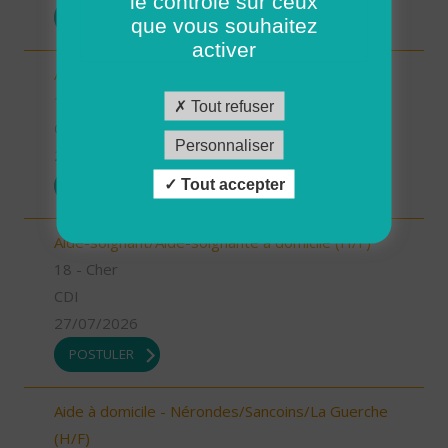
le contrôle sur ceux
POSTULER
que vous souhaitez
activer
Aide à domicile - Léré/Vailly (H/F)
18 - Cher
Tout refuser
CDI
Personnaliser
27/07/2026
Tout accepter
POSTULER
Aide-soignant/Aide-soignante à domicile (H/F)
18 - Cher
CDI
27/07/2026
POSTULER
Aide à domicile - Nérondes/Sancoins/La Guerche
(H/F)