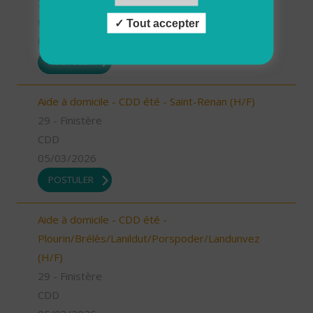
29 - Finistère
CDD
Tout accepter
05/03/2026
POSTULER
Aide à domicile - CDD été - Saint-Renan (H/F)
29 - Finistère
CDD
05/03/2026
POSTULER
Aide à domicile - CDD été -
Plourin/Brélès/Lanildut/Porspoder/Landunvez
(H/F)
29 - Finistère
CDD