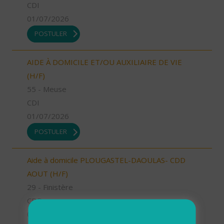
CDI
01/07/2026
POSTULER
AIDE À DOMICILE ET/OU AUXILIAIRE DE VIE
(H/F)
55 - Meuse
CDI
01/07/2026
POSTULER
Aide à domicile PLOUGASTEL-DAOULAS- CDD
AOUT (H/F)
29 - Finistère
CDD
01/07/2026