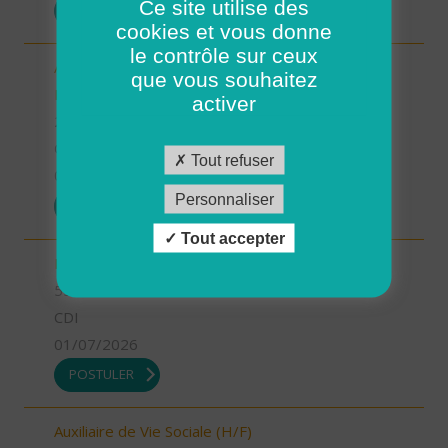
Ce site utilise des
POSTULER
cookies et vous donne
le contrôle sur ceux
Aide-Soignant(e) à Domicile PLOUGASTEL-
que vous souhaitez
DAOULAS CDD 80% (H/F)
activer
29 - Finistère
CDI
Tout refuser
01/07/2026
Personnaliser
POSTULER
Tout accepter
INFIRMIER COORDINATEUR (H/F)
55 - Meuse
CDI
01/07/2026
POSTULER
Auxiliaire de Vie Sociale (H/F)